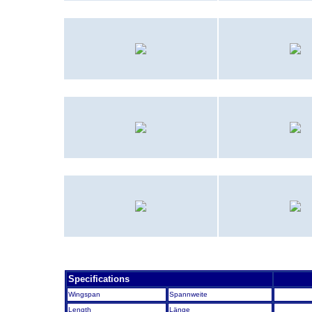
H&MS-17
MCAS
Cherry Po
(1967)
MCAS Futenma
MCAS Futenm
(1971)
MCAS New River
MCAS New Riv
(1968)
MCAS Yuma
MCAS Quanti
(1975)
Specifications
Wingspan
Spannweite
Length
Länge