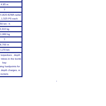
4.95 m
?
R-1820-82WA radial
, 1,525 PS each
50 km - h
8,310 kg
11,860 kg
?
6,700 m
2,170 km
 torpedoes , depth
r mines in the bomb
bay
ing hardpoints for
 depth charges, or
rockets
.