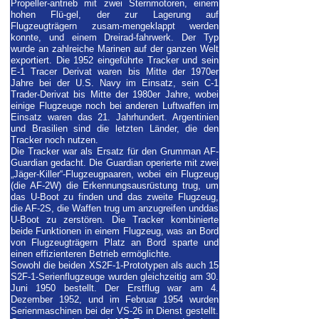
Propeller-antrieb mit zwei Sternmotoren, einem
hohen Flü-gel, der zur Lagerung auf
Flugzeugträgern zusam-mengeklappt werden
konnte, und einem Dreirad-fahrwerk. Der Typ
wurde an zahlreiche Marinen auf der ganzen Welt
exportiert. Die 1952 eingeführte Tracker und sein
E-1 Tracer Derivat waren bis Mitte der 1970er
Jahre bei der U.S. Navy im Einsatz, sein C-1
Trader-Derivat bis Mitte der 1980er Jahre, wobei
einige Flugzeuge noch bei anderen Luftwaffen im
Einsatz waren das 21. Jahrhundert. Argentinien
und Brasilien sind die letzten Länder, die den
Tracker noch nutzen.
Die Tracker war als Ersatz für den Grumman AF-
Guardian gedacht. Die Guardian operierte mit zwei
„Jäger-Killer“-Flugzeugpaaren, wobei ein Flugzeug
(die AF-2W) die Erkennungsausrüstung trug, um
das U-Boot zu finden und das zweite Flugzeug,
die AF-2S, die Waffen trug um anzugreifen unddas
U-Boot zu zerstören. Die Tracker kombinierte
beide Funktionen in einem Flugzeug, was an Bord
von Flugzeugträgern Platz an Bord sparte und
einen effizienteren Betrieb ermöglichte.
Sowohl die beiden XS2F-1-Prototypen als auch 15
S2F-1-Serienflugzeuge wurden gleichzeitig am 30.
Juni 1950 bestellt. Der Erstflug war am 4.
Dezember 1952, und im Februar 1954 wurden
Serienmaschinen bei der VS-26 in Dienst gestellt.