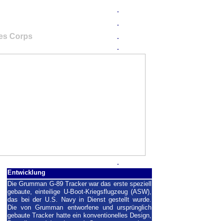
.
ker
.
nes Corps
.
.
.
Entwicklung
Die Grumman G-89 Tracker war das erste speziell
gebaute, einteilige U-Boot-Kriegsflugzeug (ASW),
das bei der U.S. Navy in Dienst gestellt wurde.
Die von Grumman entworfene und ursprünglich
gebaute Tracker hatte ein konventionelles Design,