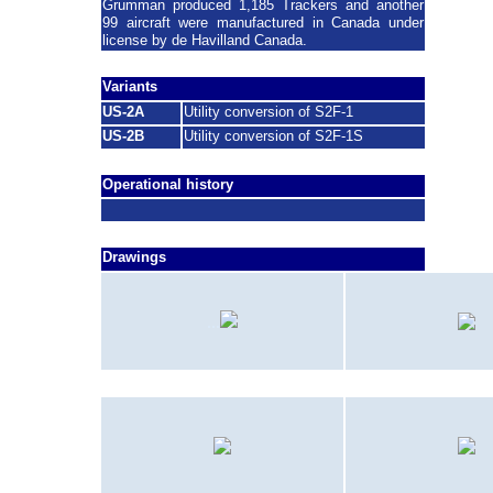
Grumman produced 1,185 Trackers and another
99 aircraft were manufactured in Canada under
license by de Havilland Canada.
Variants
US-2A
Utility conversion of S2F-1
US-2B
Utility conversion of S2F-1S
Operational history
Drawings
...
FMF-LANT
FMF-LANT
(1974)
(