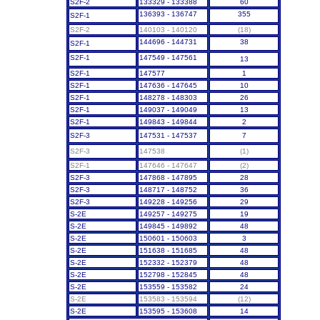
S2F-2
133329 - 133388
60
136393 - 136747
355
S2F-1
S2F-2
140103 - 140120
(18)
144696 - 144731
38
S2F-1
S2F-1
147549 - 147561
13
S2F-1
147577
1
S2F-1
147636 - 147645
10
S2F-1
148278 - 148303
26
S2F-1
149037 - 149049
13
S2F-1
149843 - 149844
2
S2F-3
147531 - 147537
7
S2F-3
147538
(1)
S2F-1
147646 - 147647
(2)
S2F-3
147868 - 147895
28
S2F-3
148717 - 148752
36
S2F-3
149228 - 149256
29
S-2E
149257 - 149275
19
S-2E
149845 - 149892
48
S-2E
150601 - 150603
3
S-2E
151638 - 151685
48
S-2E
152332 - 152379
48
S-2E
152798 - 152845
48
S-2E
153559 - 153582
24
S-2E
153583 - 153594
(12)
S-2E
153595 - 153608
14