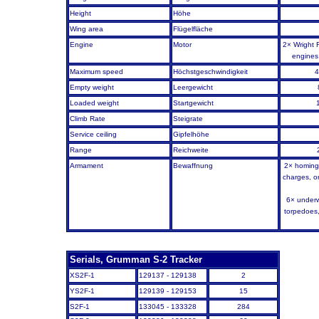
Height
Höhe
Wing area
Flügelfläche
Engine
Motor
2× Wright 
engines
Maximum speed
Höchstgeschwindigkeit
4
Empty weight
Leergewicht
Loaded weight
Startgewicht
Climb Rate
Steigrate
Service ceiling
Gipfelhöhe
Range
Reichweite
Armament
Bewaffnung
2× homing
charges, o
6× underw
torpedoes,
Serials, Grumman S-2 Tracker
XS2F-1
129137 - 129138
2
YS2F-1
129139 - 129153
15
S2F-1
133045 - 133328
284