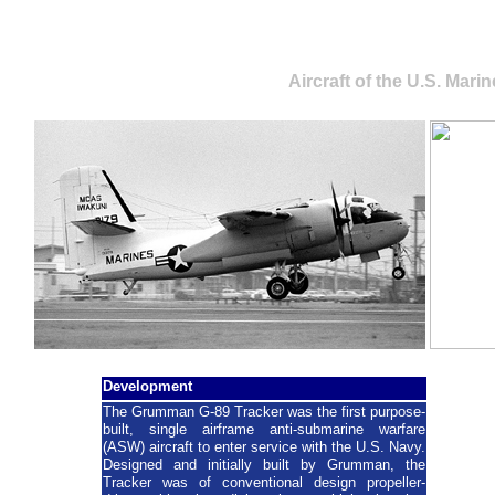
Grumman Trac
Aircraft of the U.S. Mari
Development
The Grumman G-89 Tracker was the first purpose-
built, single airframe anti-submarine warfare
(ASW) aircraft to enter service with the U.S. Navy.
Designed and initially built by Grumman, the
Tracker was of conventional design propeller-