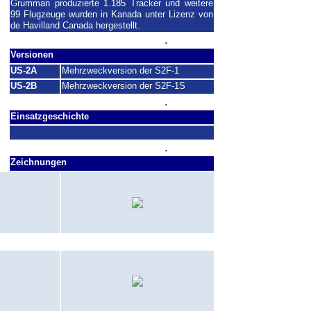
Grumman produzierte 1.185 Tracker und weitere
99 Flugzeuge wurden in Kanada unter Lizenz von
de Havilland Canada hergestellt.
.
Versionen
US-2A
Mehrzweckversion der S2F-1
US-2B
Mehrzweckversion der S2F-1S
.
Einsatzgeschichte
.
Zeichnungen
FMF-PAC
(1971)
1976)