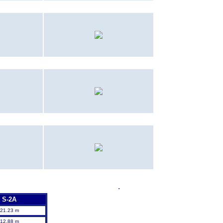
int
MCAS El Toro
(1968)
(1969)
MCAS Iwakuni
a
(1972)
(1971)
MCAS Yuma
er
(1973)
(1970)
co
MCAS Quantico
(1969)
(1970)
.
S-2A
21.23 m
12.88 m