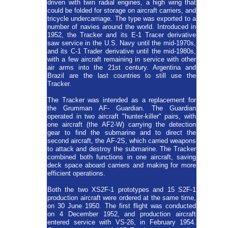
driven with twin radial engines, a high wing that
could be folded for storage on aircraft carriers, and
tricycle undercarriage. The type was exported to a
number of navies around the world. Introduced in
1952, the Tracker and its E-1 Tracer derivative
saw service in the U.S. Navy until the mid-1970s,
and its C-1 Trader derivative until the mid-1980s,
with a few aircraft remaining in service with other
air arms into the 21st century. Argentina and
Brazil are the last countries to still use the
Tracker.
The Tracker was intended as a replacement for
the Grumman AF- Guardian. The Guardian
operated in two aircraft "hunter-killer" pairs
,
with
one aircraft (the AF2-W) carrying the detection
gear to find the submarine and to direct the
second aircraft, the AF-2S, which carried weapons
to attack and destroy the submarine. The Tracker
combined both functions in one aircraft, saving
deck space aboard carriers and making for more
efficient operations.
Both the two XS2F-1 prototypes and 15 S2F-1
production aircraft were ordered at the same time,
on 30 June 1950. The first flight was conducted
on 4 December 1952, and production aircraft
entered service with VS-26, in February 1954.